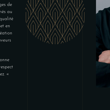
ages de
nnés au
qualité
et en
éation
aveurs
bonne
respect
nez. «